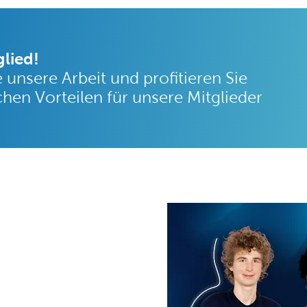
lied!
 unsere Arbeit und profitieren Sie
chen Vorteilen für unsere Mitglieder