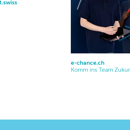
t.swiss
e-chance.ch
Komm ins Team Zukun