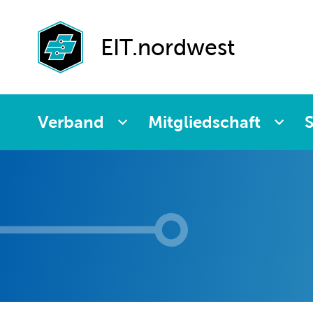
Agenda
Paritätische
Partnerfirmen
Kommission
Weiterbildung
EIT.nordwest
Verband
Mitgliedschaft
S