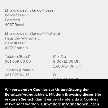
EIT.nordwest (Standort Basel)
Bonergasse 22
Postfach
4057 Basel
EIT.nordwest (Standort Pratteln)
Haus der Wirtschaft
Hardstrasse 1
4133 Pratteln
Telefon (Basel)
Mo-Do
061 639 00 00
8:00-12:00 Uhr
13:00-17:00 Uhr
Telefon (Pratteln)
061 927 64 13
Fr
8:00-12:00 Uhr
info@eitnordwest
.
swiss
13:00-16:00 Uhr
Wir verwenden Cookies zur Unterstützung der
Benutzerfreundlichkeit. Mit dem Browsing dieser Site
Kontakt
erklären Sie sich damit einverstanden, dass Cookies
Datenschutz
verwendet werden.
Für weitere Informationen lesen
Impressum