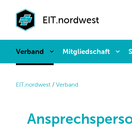
Agenda
Paritätische
Partnerfirmen
Kommission
Weiterbildung
EIT.nordwest
Verband
Mitgliedschaft
S
EIT.nordwest
Verband
Ansprechspers