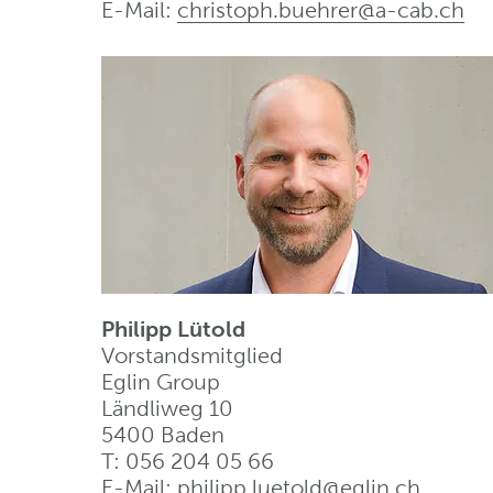
E-Mail:
christoph.buehrer@a-cab
.
ch
Philipp Lütold
Vorstandsmitglied
Eglin Group
Ländliweg 10
5400 Baden
T: 056 204 05 66
E-Mail:
philipp.luetold@eglin
.
ch