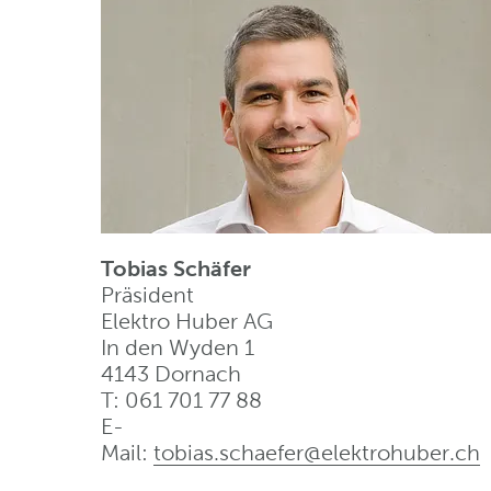
Tobias Schäfer
Präsident
Elektro Huber AG
In den Wyden 1
4143 Dornach
T: 061 701 77 88
E-
Mail:
tobias.schaefer@elektrohuber
.
ch