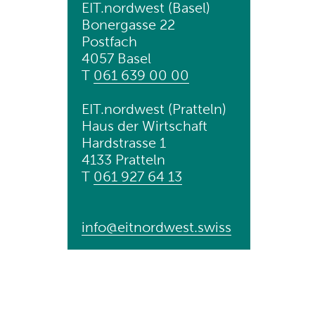
EIT.nordwest (Basel)
Bonergasse 22
Postfach
4057 Basel
T
061 639 00 00
EIT.nordwest (Pratteln)
Haus der Wirtschaft
Hardstrasse 1
4133 Pratteln
T
061 927 64 13
info@eitnordwest
.
swiss