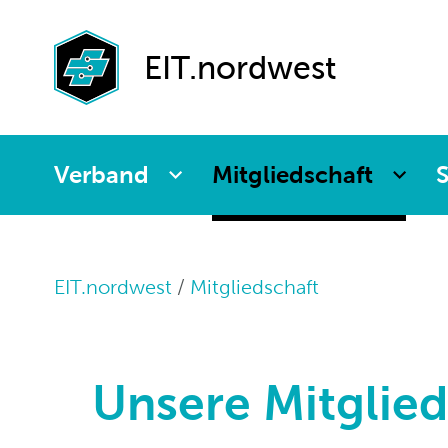
Agenda
Paritätische
Partnerfirmen
Kommission
Weiterbildung
EIT.nordwest
Verband
Mitgliedschaft
S
EIT.nordwest
Mitgliedschaft
Unsere Mitglied