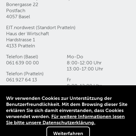
Bonergasse 22
Postfach
4057 Basel
EIT.nordwest (Standort Pratteln)
Haus der Wirtschaft
Hardstrasse 1
4133 Pratteln
Telefon (Basel)
Mo-Do
061 639 00 00
8:00-12:00 Uhr
13:00-17:00 Uhr
Telefon (Pratteln)
061 927 64 13
Fr
8:00-12:00 Uhr
info@eitnordwest
.
swiss
13:00-16:00 Uhr
Wir verwenden Cookies zur Unterstützung der
Benutzerfreundlichkeit. Mit dem Browsing dieser Site
Kontakt
erklären Sie sich damit einverstanden, dass Cookies
Datenschutz
verwendet werden.
Für weitere Informationen lesen
Impressum
Sie bitte unsere Datenschutzerklärung.
AGB
Weiterfahren