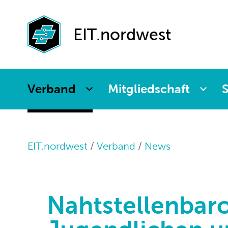
Agenda
Paritätische
Partnerfirmen
Kommission
Weiterbildung
EIT.nordwest
Verband
Mitgliedschaft
S
EIT.nordwest
Verband
News
Nahtstellenbaro