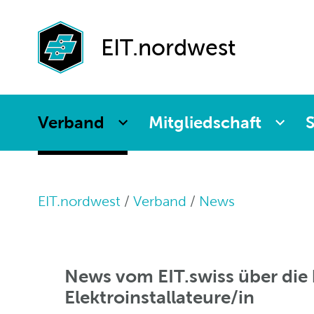
Agenda
Paritätische
Partnerfirmen
Kommission
Weiterbildung
EIT.nordwest
Verband
Mitgliedschaft
S
EIT.nordwest
Verband
News
News vom EIT.swiss über die
Elektroinstallateure/in